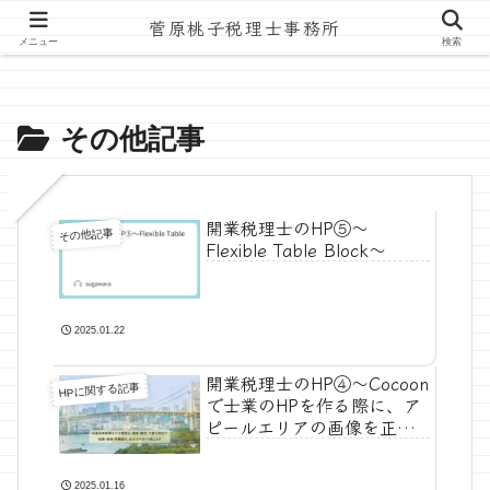
菅原桃子税理士事務所
ホーム
その他記事
メニュー
検索
その他記事
開業税理士のHP⑤～
その他記事
Flexible Table Block～
2025.01.22
開業税理士のHP④～Cocoon
HPに関する記事
で士業のHPを作る際に、ア
ピールエリアの画像を正し
く表示する方法～
2025.01.16