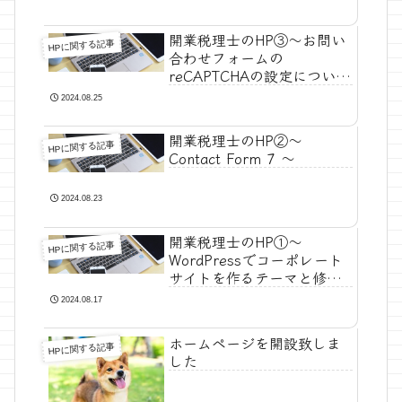
開業税理士のHP③～お問い
HPに関する記事
合わせフォームの
reCAPTCHAの設定について
～
2024.08.25
開業税理士のHP②～
HPに関する記事
Contact Form 7 ～
2024.08.23
開業税理士のHP①～
HPに関する記事
WordPressでコーポレート
サイトを作るテーマと修正
点～
2024.08.17
ホームページを開設致しま
HPに関する記事
した