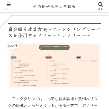
菅原桃子税理士事務所
ホーム
財務記事
メニュー
検索
資金繰り改善方法～ファクタリングサービ
スを使用するメリットとデメリット～
財務記事
ファクタリングは、迅速な資金調達や貸倒れリス
クの軽減といったメリットがある一方で、デメリッ